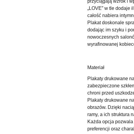
przyciągają wzrok i 
„LOVE” w tle dodaje i
całość nabiera intym
Plakat doskonale spra
dodając im szyku i po
nowoczesnych salonów
wyrafinowanej kobiec
Materiał
Plakaty drukowane na 
zabezpieczone szkłem 
chroni przed uszkodz
Plakaty drukowane na
obrazów. Dzięki naci
ramy, a ich struktura 
Każda opcja pozwala 
preferencji oraz chara