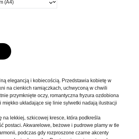
ną elegancją i kobiecością. Przedstawia kobietę w
kni na cienkich ramiączkach, uchwyconą w chwili
atnie przymknięte oczy, romantyczna fryzura ozdobiona
miękko układające się linie sylwetki nadają ilustracji
 na lekkiej, szkicowej kresce, która podkreśla
ść postaci. Akwarelowe, beżowe i pudrowe plamy w tle
harmonii, podczas gdy rozproszone czarne akcenty