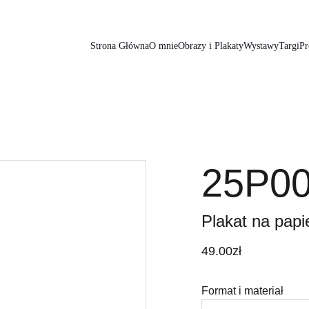
Strona Główna
O mnie
Obrazy i Plakaty
Wystawy
Targi
Pr
25P0
Plakat na papie
49.00zł
Format i materiał