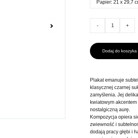
-
+
Dodaj do koszyka
Plakat emanuje subtel
klasycznej czarnej su
zamyślenia. Jej delik
kwiatowym akcentem i 
nostalgiczną aurę.
Kompozycja opiera się
zwiewność i subtelno
dodają pracy głębi i 