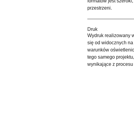
formatów jest szerok
przestrzeni.
Druk
Wydruk realizowany w 
się od widocznych na 
warunków oświetleni
tego samego projektu,
wynikające z procesu
@gmail.com
+48 880 900 050