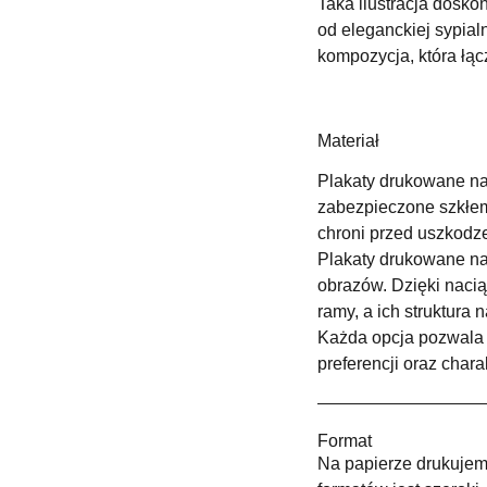
Taka ilustracja dosko
od eleganckiej sypial
kompozycja, która łąc
Materiał
Plakaty drukowane na 
zabezpieczone szkłem 
chroni przed uszkodz
Plakaty drukowane na
obrazów. Dzięki naci
ramy, a ich struktura 
Każda opcja pozwala 
preferencji oraz chara
Format
Na papierze drukujemy