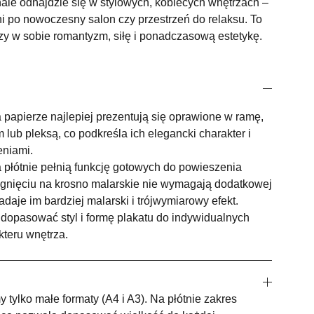
nale odnajdzie się w stylowych, kobiecych wnętrzach –
ni po nowoczesny salon czy przestrzeń do relaksu. To
zy w sobie romantyzm, siłę i ponadczasową estetykę.
papierze najlepiej prezentują się oprawione w ramę,
lub pleksą, co podkreśla ich elegancki charakter i
eniami.
 płótnie pełnią funkcję gotowych do powieszenia
ągnięciu na krosno malarskie nie wymagają dodatkowej
nadaje im bardziej malarski i trójwymiarowy efekt.
dopasować styl i formę plakatu do indywidualnych
kteru wnętrza.
 tylko małe formaty (A4 i A3). Na płótnie zakres