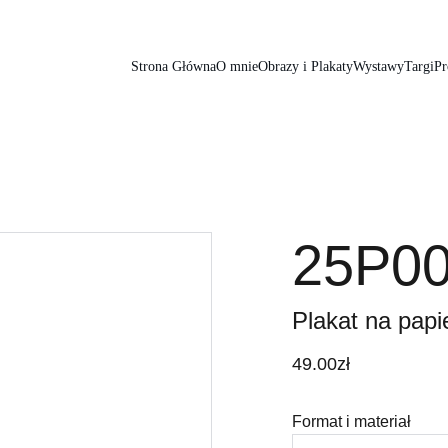
Strona Główna
O mnie
Obrazy i Plakaty
Wystawy
Targi
Pr
25P0
Plakat na papie
49.00zł
Format i materiał