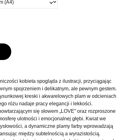
iczości kobieta spogląda z ilustracji, przyciągając
nym spojrzeniem i delikatnym, ale pewnym gestem.
rysunkowej kreski i akwarelowych plam w odcieniach
go różu nadaje pracy elegancji i lekkości.
z powtarzającym się słowem „LOVE” oraz rozproszone
mosferę ulotności i emocjonalnej głębi. Kwiat we
ysłowości, a dynamiczne plamy farby wprowadzają
lansując między subtelnością a wyrazistością.