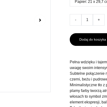
-
+
Dodaj do koszyka
Pełna wdzięku i tajemn
uwagę swoim intensyw
Subtelne połączenie 
czerni, beżu i pudrowe
Minimalistyczne tło 
plamy farby tworzą at
włosach to symbol zm
element ekspresji, ba