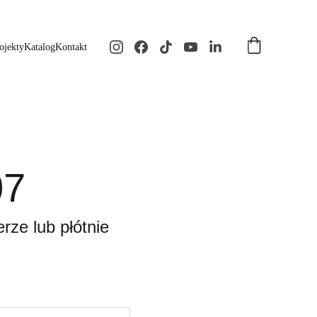
ojekty
Katalog
Kontakt
07
rze lub płótnie