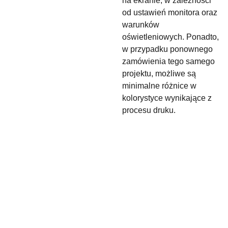
na ekranie, w zależności
od ustawień monitora oraz
warunków
oświetleniowych. Ponadto,
w przypadku ponownego
zamówienia tego samego
projektu, możliwe są
minimalne różnice w
kolorystyce wynikające z
procesu druku.
maslyk.rena
+48 
ta@gmail.c
880 