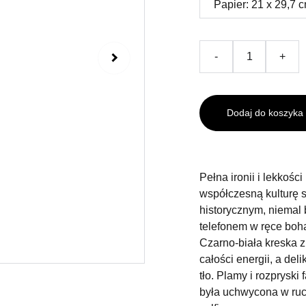
-
+
Dodaj do koszyka
Pełna ironii i lekkośc
współczesną kulturę s
historycznym, niemal
telefonem w ręce boh
Czarno-biała kreska 
całości energii, a de
tło. Plamy i rozpryski 
była uchwycona w ruc