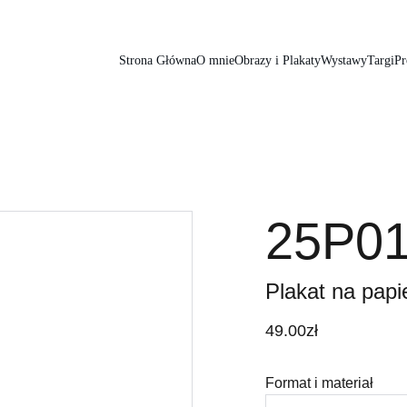
Strona Główna
O mnie
Obrazy i Plakaty
Wystawy
Targi
Pr
25P0
Plakat na papie
49.00zł
Format i materiał