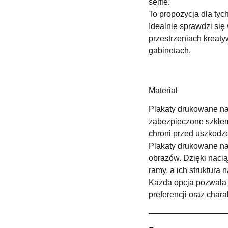
selfie.
To propozycja dla tyc
Idealnie sprawdzi si
przestrzeniach kreat
gabinetach.
Materiał
Plakaty drukowane na 
zabezpieczone szkłem 
chroni przed uszkodz
Plakaty drukowane na
obrazów. Dzięki naci
ramy, a ich struktura 
Każda opcja pozwala 
preferencji oraz chara