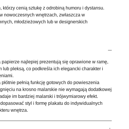
h, którzy cenią sztukę z odrobiną humoru i dystansu.
ę w nowoczesnych wnętrzach, zwłaszcza w
ywnych, młodzieżowych lub w designerskich
papierze najlepiej prezentują się oprawione w ramę,
lub pleksą, co podkreśla ich elegancki charakter i
eniami.
 płótnie pełnią funkcję gotowych do powieszenia
ągnięciu na krosno malarskie nie wymagają dodatkowej
nadaje im bardziej malarski i trójwymiarowy efekt.
dopasować styl i formę plakatu do indywidualnych
kteru wnętrza.