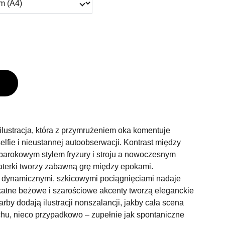
i ilustracja, która z przymrużeniem oka komentuje
elfie i nieustannej autoobserwacji. Kontrast między
 barokowym stylem fryzury i stroju a nowoczesnym
aterki tworzy zabawną grę między epokami.
z dynamicznymi, szkicowymi pociągnięciami nadaje
likatne beżowe i szarościowe akcenty tworzą eleganckie
farby dodają ilustracji nonszalancji, jakby cała scena
hu, nieco przypadkowo – zupełnie jak spontaniczne