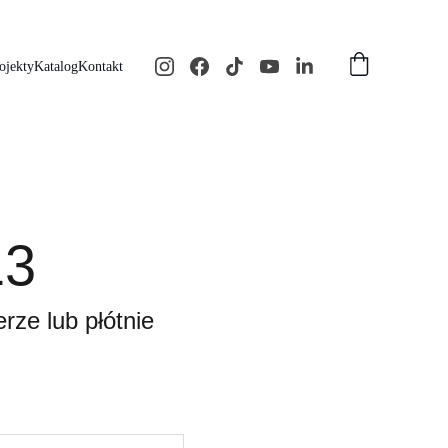
ojekty
Katalog
Kontakt
13
rze lub płótnie