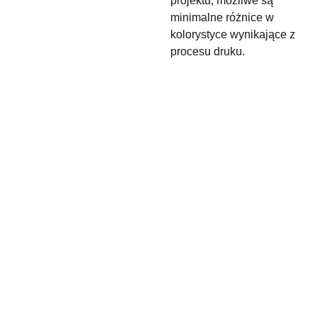
projektu, możliwe są
minimalne różnice w
kolorystyce wynikające z
procesu druku.
maslyk.rena
+48 
ta@gmail.c
880 
om
900 050