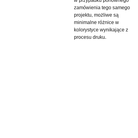
w przypadku ponownego
zamówienia tego samego
projektu, możliwe są
minimalne różnice w
kolorystyce wynikające z
procesu druku.
maslyk.rena
+48 
ta@gmail.c
880 
om
900 050