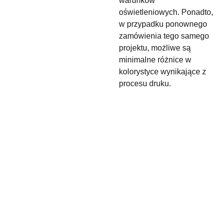
warunków
oświetleniowych. Ponadto,
w przypadku ponownego
zamówienia tego samego
projektu, możliwe są
minimalne różnice w
kolorystyce wynikające z
procesu druku.
maslyk.rena
+48 
ta@gmail.c
880 
om
900 050