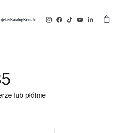
ojekty
Katalog
Kontakt
35
rze lub płótnie