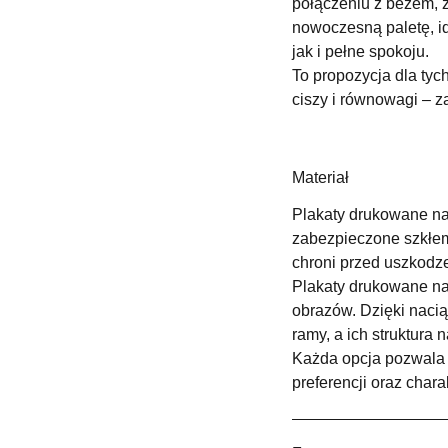
połączeniu z beżem, z
nowoczesną paletę, id
jak i pełne spokoju.
To propozycja dla tyc
ciszy i równowagi – z
Materiał
Plakaty drukowane na 
zabezpieczone szkłem 
chroni przed uszkodz
Plakaty drukowane na
obrazów. Dzięki naci
ramy, a ich struktura 
Każda opcja pozwala 
preferencji oraz chara