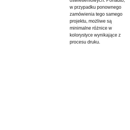
oświetleniowych. Ponadto,
w przypadku ponownego
zamówienia tego samego
projektu, możliwe są
minimalne różnice w
kolorystyce wynikające z
procesu druku.
maslyk.rena
+48 
ta@gmail.c
880 
om
900 050