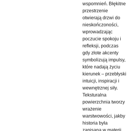
wspomnień. Błękitne
przestrzenie
otwierają drzwi do
nieskończoności,
wprowadzając
poczucie spokoju i
refleksji, podczas
gdy złote akcenty
symbolizują impulsy,
które nadają życiu
kierunek – przebłyski
intuicji, inspiracji i
wewnętrznej siły.
Teksturalna
powierzchnia tworzy
wrażenie
warstwowości, jakby
historia była
zapisana w materii