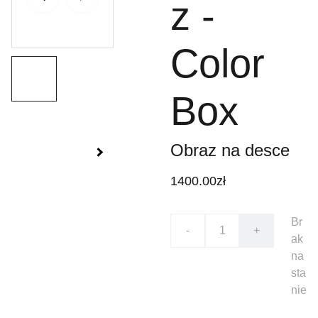
z -
Color
Box
Obraz na desce
1400.00zł
Br
-
+
ak
na
sta
nie