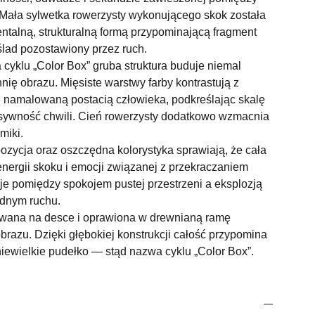
 Mała sylwetka rowerzysty wykonującego skok została
talną, strukturalną formą przypominającą fragment
 ślad pozostawiony przez ruch.
 cyklu „Color Box” gruba struktura buduje niemal
nię obrazu. Mięsiste warstwy farby kontrastują z
e namalowaną postacią człowieka, podkreślając skalę
ensywność chwili. Cień rowerzysty dodatkowo wzmacnia
miki.
ozycja oraz oszczędna kolorystyka sprawiają, że cała
nergii skoku i emocji związanej z przekraczaniem
je pomiędzy spokojem pustej przestrzeni a eksplozją
ednym ruchu.
owana na desce i oprawiona w drewnianą ramę
razu. Dzięki głębokiej konstrukcji całość przypomina
niewielkie pudełko — stąd nazwa cyklu „Color Box”.