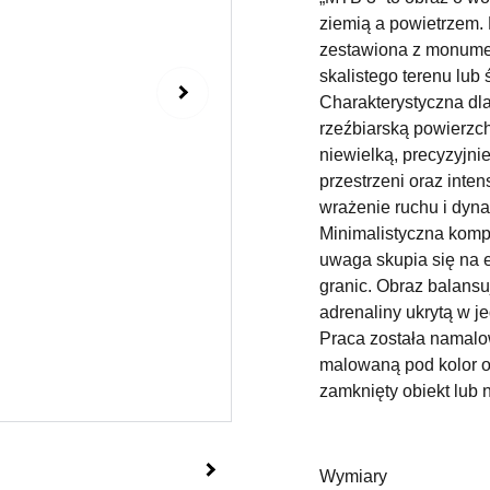
ziemią a powietrzem.
zestawiona z monumen
skalistego terenu lub
Charakterystyczna dla
rzeźbiarską powierzch
niewielką, precyzyjni
przestrzeni oraz int
wrażenie ruchu i dyna
Minimalistyczna komp
uwaga skupia się na e
granic. Obraz balansu
adrenaliny ukrytą w j
Praca została namal
malowaną pod kolor ob
zamknięty obiekt lub 
Wymiary