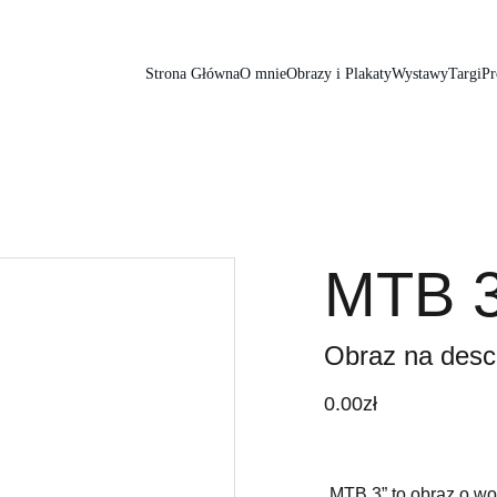
Strona Główna
O mnie
Obrazy i Plakaty
Wystawy
Targi
Pr
MTB 3
Obraz na desc
0.00zł
„MTB 3” to obraz o w