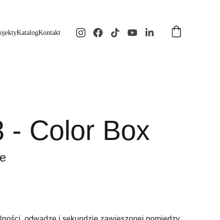
ojekty
Katalog
Kontakt
 - Color Box
e
olności, odwadze i sekundzie zawieszonej pomiędzy