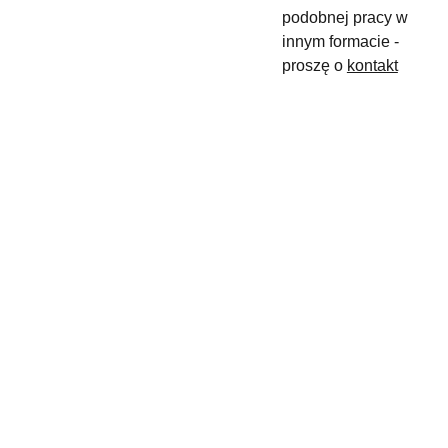
podobnej pracy w
innym formacie -
proszę o
kontakt
maslyk.rena
+48 
ta@gmail.c
880 
om
900 050