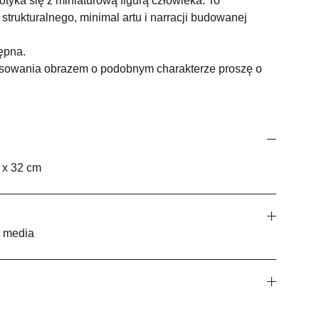
otyka się z miniaturową figurą człowieka. To
strukturalnego, minimal artu i narracji budowanej
tępna.
esowania obrazem o podobnym charakterze proszę o
 x 32 cm
d media