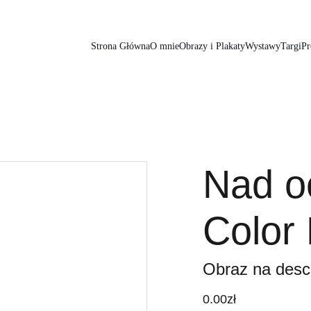
Strona Główna
O mnie
Obrazy i Plakaty
Wystawy
Targi
Pr
Nad o
Color
Obraz na desc
0.00zł