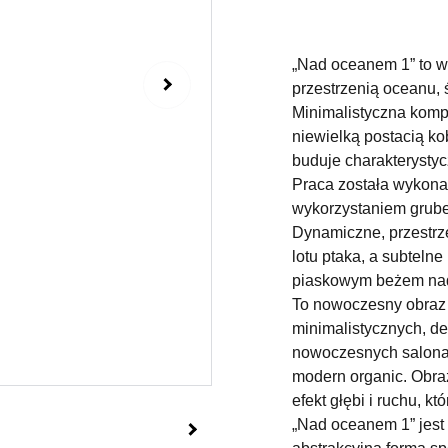
„Nad oceanem 1” to w
przestrzenią oceanu,
Minimalistyczna kompo
niewielką postacią ko
buduje charakterystyc
Praca została wykona
wykorzystaniem grubej
Dynamiczne, przestrz
lotu ptaka, a subtelne
piaskowym beżem nada
To nowoczesny obraz 
minimalistycznych, de
nowoczesnych salonac
modern organic. Obraz
efekt głębi i ruchu, kt
„Nad oceanem 1” jest 