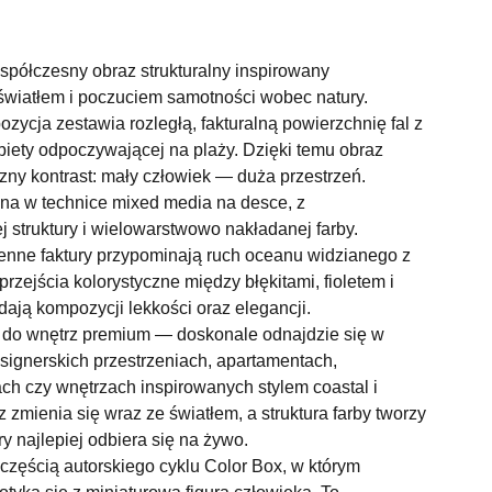
spółczesny obraz strukturalny inspirowany
 światłem i poczuciem samotności wobec natury.
zycja zestawia rozległą, fakturalną powierzchnię fal z
biety odpoczywającej na plaży. Dzięki temu obraz
zny kontrast: mały człowiek — duża przestrzeń.
na w technice mixed media na desce, z
 struktury i wielowarstwowo nakładanej farby.
enne faktury przypominają ruch oceanu widzianego z
 przejścia kolorystyczne między błękitami, fioletem i
ją kompozycji lekkości oraz elegancji.
do wnętrz premium — doskonale odnajdzie się w
signerskich przestrzeniach, apartamentach,
h czy wnętrzach inspirowanych stylem coastal i
 zmienia się wraz ze światłem, a struktura farby tworzy
óry najlepiej odbiera się na żywo.
częścią autorskiego cyklu Color Box, w którym