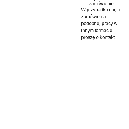
zamówienie
W przypadku chęci
zamówienia
podobnej pracy w
innym formacie -
proszę o
kontakt
maslyk.rena
+48 
ta@gmail.c
880 
om
900 050