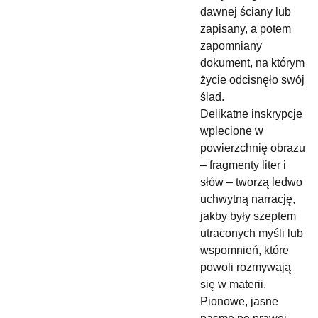
dawnej ściany lub
zapisany, a potem
zapomniany
dokument, na którym
życie odcisnęło swój
ślad.
Delikatne inskrypcje
wplecione w
powierzchnię obrazu
– fragmenty liter i
słów – tworzą ledwo
uchwytną narrację,
jakby były szeptem
utraconych myśli lub
wspomnień, które
powoli rozmywają
się w materii.
Pionowe, jasne