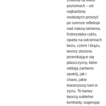
zmienia na wielu
poziomach – od
najbardziej
osobistych przeżyć
po szersze refleksje
nad naturą istnienia.
Kolorystyka cyklu,
oparta na odcieniach
beżu, czerni i brązu,
tworzy złożone,
przenikające się
płaszczyzny, które
oddają zarówno
spokój, jak i
chaos, jakie
towarzyszą nam w
życiu. Te barwy
tworzą subtelne
kontrasty, sugerując