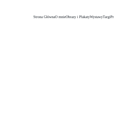
Strona Główna
O mnie
Obrazy i Plakaty
Wystawy
Targi
Pr
aste w odniesien