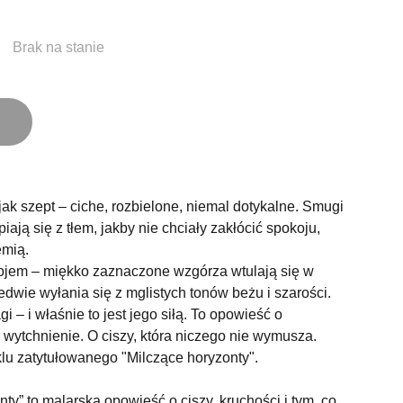
Brak na stanie
jak szept – ciche, rozbielone, niemal dotykalne. Smugi
iają się z tłem, jakby nie chciały zakłócić spokoju,
emią.
jem – miękko zaznaczone wzgórza wtulają się w
ledwie wyłania się z mglistych tonów beżu i szarości.
i – i właśnie to jest jego siłą. To opowieść o
e wytchnienie. O ciszy, która niczego nie wymusza.
klu zatytułowanego "Milczące horyzonty".
ty” to malarska opowieść o ciszy, kruchości i tym, co