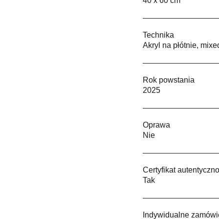
40 x 60 cm
Technika
Akryl na płótnie, mix
Rok powstania
2025
Oprawa
Nie
Certyfikat autentyczno
Tak
Indywidualne zamówi