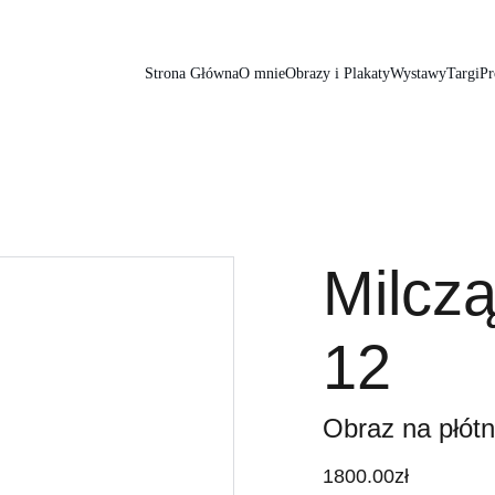
Strona Główna
O mnie
Obrazy i Plakaty
Wystawy
Targi
Pr
Milcz
12
Obraz na płótn
1800.00zł