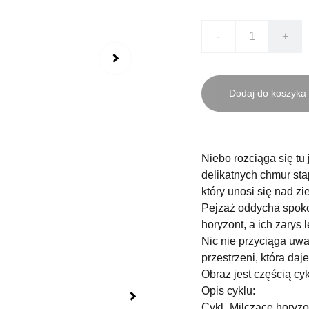
-
+
Dodaj do koszyka
Niebo rozciąga się tu 
delikatnych chmur stap
który unosi się nad zi
Pejzaż oddycha spoko
horyzont, a ich zarys 
Nic nie przyciąga uwag
przestrzeni, która daj
Obraz jest częścią cy
Opis cyklu:
Cykl „Milczące horyzon