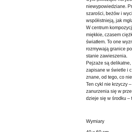
niewypowiedziane. Pr
szarości, beżów i wyc
współistnieją, jak mgł
W centrum kompozycji
miękkie, czasem cięż
światłem. To one wyzn
rozmywają granice po
stanie zawieszenia.
Pejzaże są delikatne,
zapisane w świetle i ci
znane, od tego, co ni
Ten cykl nie krzyczy 
zanurzenia się w prze
dzieje się w środku –
Wymiary