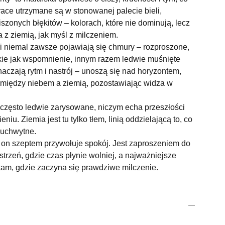
ace utrzymane są w stonowanej palecie bieli,
iszonych błękitów – kolorach, które nie dominują, lecz
a z ziemią, jak myśl z milczeniem.
 niemal zawsze pojawiają się chmury – rozproszone,
kie jak wspomnienie, innym razem ledwie muśnięte
aczają rytm i nastrój – unoszą się nad horyzontem,
między niebem a ziemią, pozostawiając widza w
 często ledwie zarysowane, niczym echa przeszłości
eniu. Ziemia jest tu tylko tłem, linią oddzielającą to, co
euchwytne.
– on szeptem przywołuje spokój. Jest zaproszeniem do
strzeń, gdzie czas płynie wolniej, a najważniejsze
 tam, gdzie zaczyna się prawdziwe milczenie.