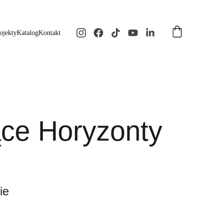
ojekty
Katalog
Kontakt
ące Horyzonty
ie