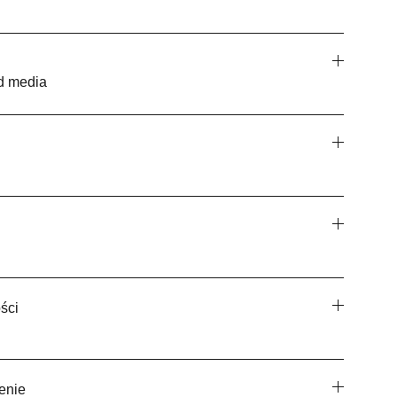
ed media
ści
enie