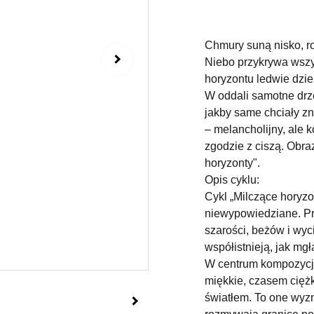
Chmury suną nisko, roz
Niebo przykrywa wszy
horyzontu ledwie dzieli
W oddali samotne drze
jakby same chciały zni
– melancholijny, ale 
zgodzie z ciszą. Obra
horyzonty".
Opis cyklu:
Cykl „Milczące horyzon
niewypowiedziane. Pr
szarości, beżów i wyc
współistnieją, jak mgł
W centrum kompozycji
miękkie, czasem cięż
światłem. To one wyzn