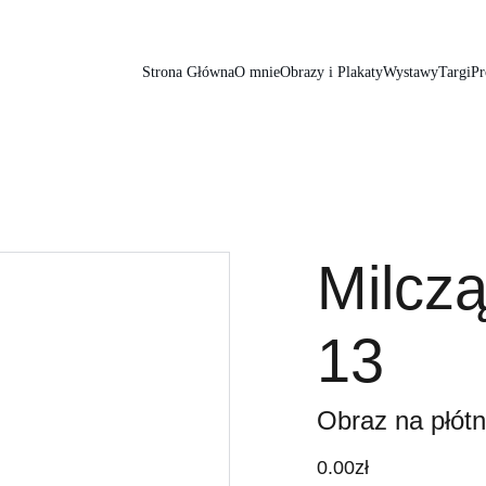
Strona Główna
O mnie
Obrazy i Plakaty
Wystawy
Targi
Pr
Milcz
13
Obraz na płótn
0.00zł