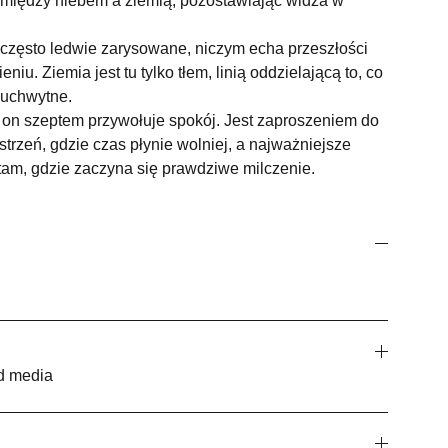
między niebem a ziemią, pozostawiając widza w
 często ledwie zarysowane, niczym echa przeszłości
eniu. Ziemia jest tu tylko tłem, linią oddzielającą to, co
euchwytne.
– on szeptem przywołuje spokój. Jest zaproszeniem do
strzeń, gdzie czas płynie wolniej, a najważniejsze
 tam, gdzie zaczyna się prawdziwe milczenie.
ed media