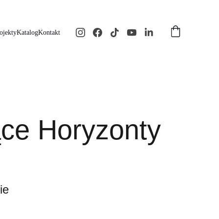
ojekty
Katalog
Kontakt
ące Horyzonty
ie