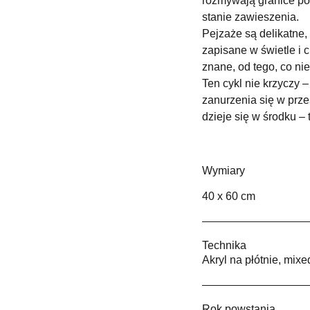
rozmywają granice po
stanie zawieszenia.
Pejzaże są delikatne,
zapisane w świetle i ci
znane, od tego, co ni
Ten cykl nie krzyczy 
zanurzenia się w prze
dzieje się w środku –
Wymiary
40 x 60 cm
Technika
Akryl na płótnie, mix
Rok powstania