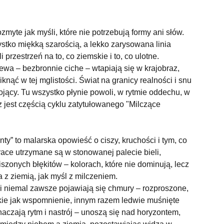
myte jak myśli, które nie potrzebują formy ani słów.
stko miękką szarością, a lekko zarysowana linia
 przestrzeń na to, co ziemskie i to, co ulotne.
wa – bezbronnie ciche – wtapiają się w krajobraz,
knąć w tej mglistości. Świat na granicy realności i snu
kojący. Tu wszystko płynie powoli, w rytmie oddechu, w
z jest częścią cyklu zatytułowanego "Milczące
ty” to malarska opowieść o ciszy, kruchości i tym, co
ace utrzymane są w stonowanej palecie bieli,
iszonych błękitów – kolorach, które nie dominują, lecz
a z ziemią, jak myśl z milczeniem.
 niemal zawsze pojawiają się chmury – rozproszone,
kie jak wspomnienie, innym razem ledwie muśnięte
aczają rytm i nastrój – unoszą się nad horyzontem,