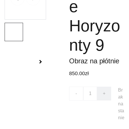
e
Horyzo
nty 9
Obraz na płótnie
850.00zł
Br
-
+
ak
na
sta
nie