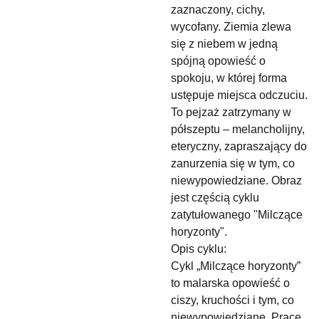
zaznaczony, cichy,
wycofany. Ziemia zlewa
się z niebem w jedną
spójną opowieść o
spokoju, w której forma
ustępuje miejsca odczuciu.
To pejzaż zatrzymany w
półszeptu – melancholijny,
eteryczny, zapraszający do
zanurzenia się w tym, co
niewypowiedziane. Obraz
jest częścią cyklu
zatytułowanego "Milczące
horyzonty".
Opis cyklu:
Cykl „Milczące horyzonty”
to malarska opowieść o
ciszy, kruchości i tym, co
niewypowiedziane. Prace