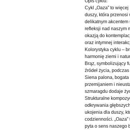
Opis cyklu:
Cykl „Oaza” to więcej 
duszy, która przenosi 
delikatnym akcentem 
refleksji nad naszym m
okazją do kontemplacj
oraz intymnej interakc
Kolorystyka cyklu – b
harmonię ziemi i natu
Brąz, symbolizujący f
źródeł życia, podcza
Siena palona, bogata w
przemijaniem i nieust
szmaragdu dodaje życi
Strukturalne kompozyc
odkrywania głębszych 
ukojenia dla duszy, k
codzienności. „Oaza” t
pyta o sens naszego b