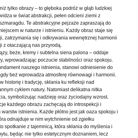
niż tylko obrazy – to głęboka podróż w głąb ludzkiej
widza w świat abstrakcji, pełen odcieni ziemi z
szmaragdu. Te abstrakcyjne pejzaże zapraszają do
iejscem w naturze i istnieniu. Każdy obraz staje się
i, zatrzymania się i odkrywania wewnętrznej harmonii
ji z otaczającą nas przyrodą.
rązy, beże, kremy i subtelna siena palona – oddaje
ry, wprowadzając poczucie stabilności oraz spokoju.
undament naszego istnienia, stanowi odniesienie do
s gdy beż wprowadza atmosferę równowagi i harmonii.
 historię i tradycję, skłania ku refleksji nad
annym cyklem natury. Natomiast delikatna nitka
a, symbolizując nadzieję oraz życiodajny wzrost.
je każdego obrazu zachęcają do introspekcji i
warstw istnienia. Każde płótno jest jak oaza spokoju i
tóra odnajduje w nim wytchnienie od zgiełku
o spotkanie z tajemnicą, która skłania do myślenia i
ytu, będąc nie tylko estetycznym doznaniem, lecz