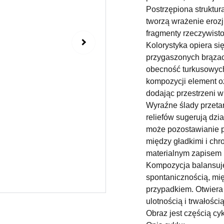
Postrzępiona struktur
tworzą wrażenie eroz
fragmenty rzeczywisto
Kolorystyka opiera si
przygaszonych brązach
obecność turkusowych
kompozycji element oż
dodając przestrzeni 
Wyraźne ślady przeta
reliefów sugerują dzi
może pozostawianie po
między gładkimi i chr
materialnym zapisem m
Kompozycja balansuje
spontanicznością, mi
przypadkiem. Otwiera p
ulotnością i trwałości
Obraz jest częścią cy