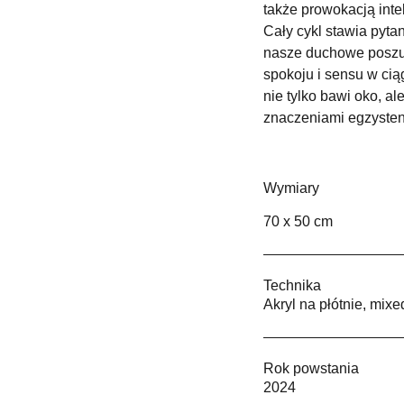
także prowokacją inte
Cały cykl stawia pyta
nasze duchowe poszuk
spokoju i sensu w cią
nie tylko bawi oko, al
znaczeniami egzystenc
Wymiary
70 x 50 cm
Technika
Akryl na płótnie, mix
Rok powstania
2024