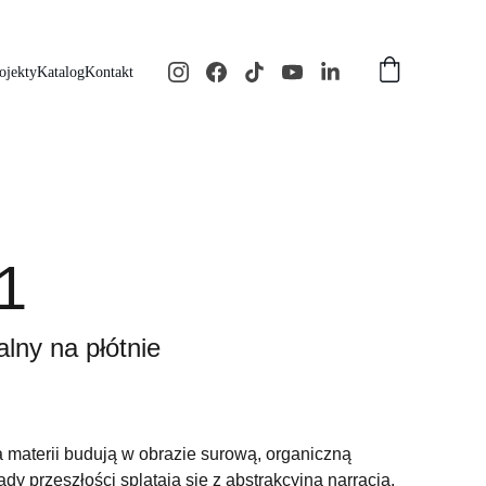
ojekty
Katalog
Kontakt
1
alny na płótnie
ia materii budują w obrazie surową, organiczną
lady przeszłości splatają się z abstrakcyjną narracją.