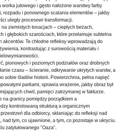
a worka jutowego i gęsto nałożone warstwy farby
ji, rozpadu i ponownego scalania elementów – jakby
ści uległy procesowi transformacji.
ę na ziemistych tonacjach – ciepłych beżach,
 i głębokich szarościach, które przełamuje subtelna
 akcentów. Te chłodne refleksy wprowadzają do
ywienia, kontrastując z surowością materiału i
wielowymiarowości.
rć, pionowych i poziomych podziałów oraz drobnych
ałanie czasu – ścieranie, odkrywanie ukrytych warstw, a
 sobie śladów historii. Powierzchnia, pełna napięć
opowatymi partiami, sprawia wrażenie, jakby obraz był
ijających chwil, pamięci zatrzymanej w fakturze.
 na granicy pomiędzy porządkiem a
ędzy kontrolowaną strukturą a organicznym
rzestrzeń dla odbiorcy, skłaniając do refleksji nad
ą, nad tym, co ujawnione, a tym, co pozostaje w ukryciu.
klu zatytułowanego "Oaza".