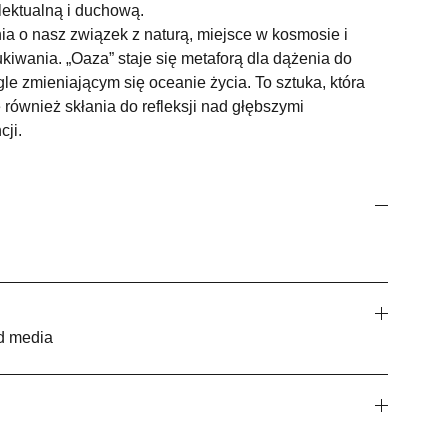
lektualną i duchową.
nia o nasz związek z naturą, miejsce w kosmosie i
iwania. „Oaza” staje się metaforą dla dążenia do
gle zmieniającym się oceanie życia. To sztuka, która
e również skłania do refleksji nad głębszymi
ji.
ed media