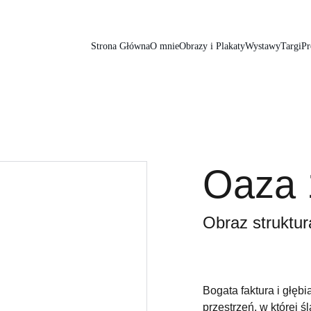
Strona Główna
O mnie
Obrazy i Plakaty
Wystawy
Targi
Pr
Oaza 
Obraz struktur
Bogata faktura i głęb
przestrzeń, w której ś