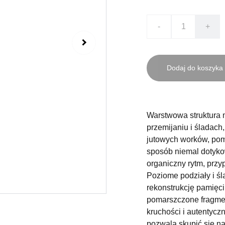
-
+
Dodaj do koszyka
Warstwowa struktura m
przemijaniu i śladach
jutowych worków, pom
sposób niemal dotykow
organiczny rytm, prz
Poziome podziały i śl
rekonstrukcję pamięci
pomarszczone fragmen
kruchości i autentyczn
pozwala skupić się na