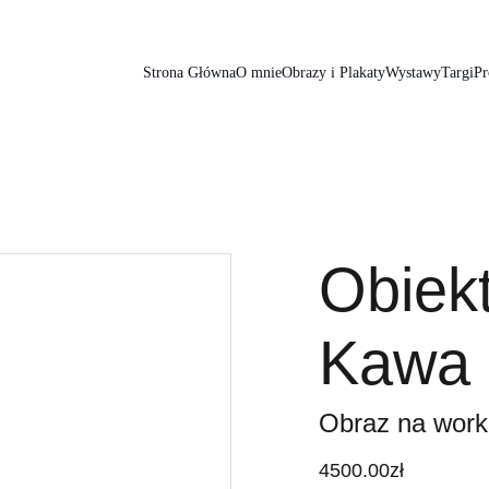
Strona Główna
O mnie
Obrazy i Plakaty
Wystawy
Targi
Pr
Obiekt
Kawa
Obraz na work
4500.00zł