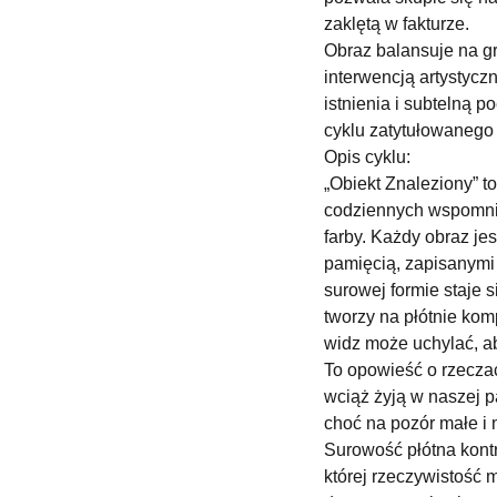
zaklętą w fakturze.
Obraz balansuje na g
interwencją artystyczn
istnienia i subtelną 
cyklu zatytułowanego 
Opis cyklu:
„Obiekt Znaleziony” to
codziennych wspomnie
farby. Każdy obraz je
pamięcią, zapisanymi
surowej formie staje 
tworzy na płótnie kom
widz może uchylać, ab
To opowieść o rzecza
wciąż żyją w naszej p
choć na pozór małe i 
Surowość płótna kontr
której rzeczywistość 