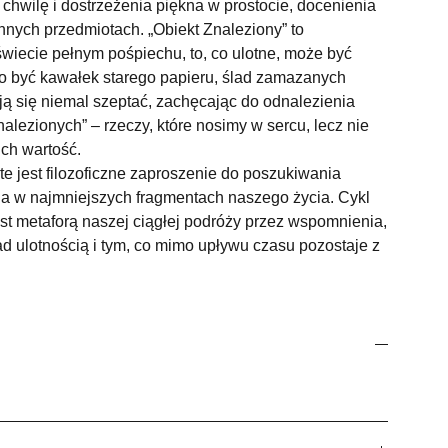
 chwilę i dostrzeżenia piękna w prostocie, docenienia
ennych przedmiotach. „Obiekt Znaleziony” to
wiecie pełnym pośpiechu, to, co ulotne, może być
to być kawałek starego papieru, ślad zamazanych
ą się niemal szeptać, zachęcając do odnalezienia
alezionych” – rzeczy, które nosimy w sercu, lecz nie
ch wartość.
e jest filozoficzne zaproszenie do poszukiwania
na w najmniejszych fragmentach naszego życia. Cykl
est metaforą naszej ciągłej podróży przez wspomnienia,
nad ulotnością i tym, co mimo upływu czasu pozostaje z