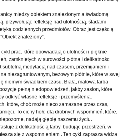
ranicy między obiektem znalezionym a świadomą
ą, przywołując refleksję nad ulotnością, śladami
poetyką codziennych przedmiotów. Obraz jest częścią
"Obiekt znaleziony".
 cykl prac, które opowiadają o ulotności i pięknie
ń, zamkniętych w surowości płótna i delikatności
st subtelną medytacją nad czasem, przemijaniem i
 na niezagruntowanym, beżowym płótnie, które w swej
się niemym świadkiem czasu. Biała, matowa farba
pozycję pełną niedopowiedzeń, jakby zasłon, które
y odkryć własne refleksje i przemyślenia.
ch, które, choć może nieco zamazane przez czas,
amięci. To cichy hołd dla drobnych wspomnień, które,
niepozorne, nadają głębię naszemu życiu.
astuje z delikatnością farby, budując przestrzeń, w
miesza się z wspomnieniami. Ten cykl zaprasza widza