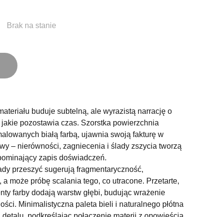
Brak na stanie
ateriału buduje subtelną, ale wyrazistą narrację o
, jakie pozostawia czas. Szorstka powierzchnia
alowanych białą farbą, ujawnia swoją fakturę w
y – nierówności, zagniecenia i ślady zszycia tworzą
ypominający zapis doświadczeń.
ady przeszyć sugerują fragmentaryczność,
, a może próbę scalania tego, co utracone. Przetarte,
ty farby dodają warstw głębi, budując wrażenie
ości. Minimalistyczna paleta bieli i naturalnego płótna
 detalu, podkreślając połączenie materii z opowieścią