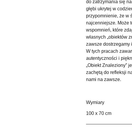
do zatrzymania się na
głębi ukrytej w codzi
przypomnienie, że w ś
najcenniejsze. Może 
wspomnień, które zdaj
własnych „obiektów zn
zawsze dostrzegamy i
W tych pracach zawart
autentyczności i pięk
„Obiekt Znaleziony” j
zachętą do refleksji 
nami na zawsze.
Wymiary
100 x 70 cm