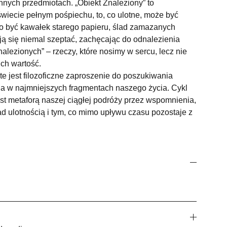
ennych przedmiotach. „Obiekt Znaleziony” to
wiecie pełnym pośpiechu, to, co ulotne, może być
to być kawałek starego papieru, ślad zamazanych
ą się niemal szeptać, zachęcając do odnalezienia
alezionych” – rzeczy, które nosimy w sercu, lecz nie
ch wartość.
e jest filozoficzne zaproszenie do poszukiwania
na w najmniejszych fragmentach naszego życia. Cykl
est metaforą naszej ciągłej podróży przez wspomnienia,
nad ulotnością i tym, co mimo upływu czasu pozostaje z