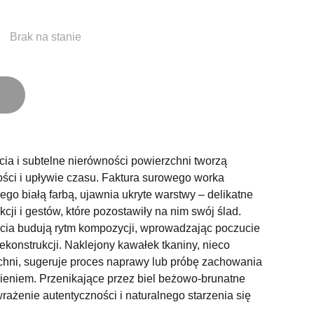
Brak na stanie
rcia i subtelne nierówności powierzchni tworzą
ości i upływie czasu. Faktura surowego worka
o białą farbą, ujawnia ukryte warstwy – delikatne
cji i gestów, które pozostawiły na nim swój ślad.
ycia budują rytm kompozycji, wprowadzając poczucie
rekonstrukcji. Naklejony kawałek tkaniny, nieco
hni, sugeruje proces naprawy lub próbę zachowania
eniem. Przenikające przez biel beżowo-brunatne
ażenie autentyczności i naturalnego starzenia się