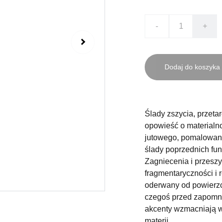
-
+
Dodaj do koszyka
Ślady zszycia, przeta
opowieść o materialn
jutowego, pomalowaneg
ślady poprzednich funk
Zagniecenia i przesz
fragmentaryczności i 
oderwany od powierzc
czegoś przed zapomni
akcenty wzmacniają wr
materii.