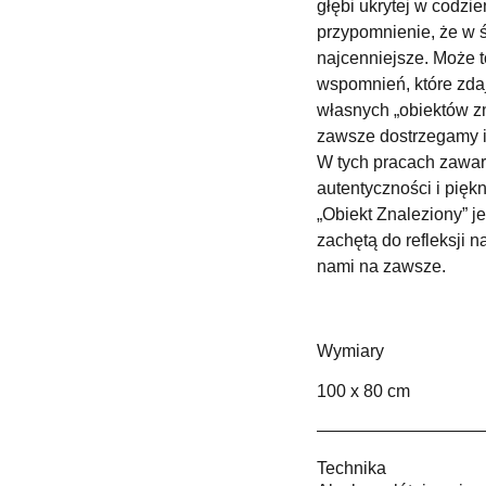
głębi ukrytej w codzi
przypomnienie, że w ś
najcenniejsze. Może 
wspomnień, które zdaj
własnych „obiektów zn
zawsze dostrzegamy i
W tych pracach zawart
autentyczności i pięk
„Obiekt Znaleziony” j
zachętą do refleksji 
nami na zawsze.
Wymiary
100 x 80 cm
Technika