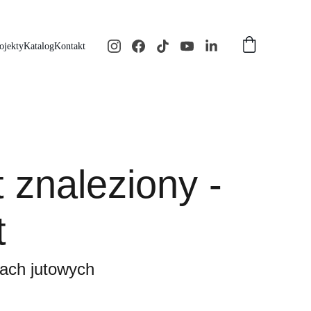
ojekty
Katalog
Kontakt
 znaleziony -
t
ach jutowych