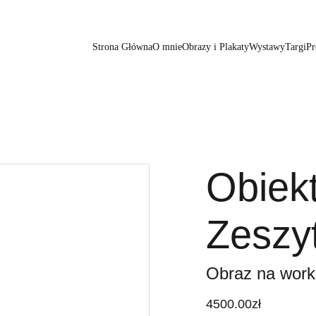
Strona Główna
O mnie
Obrazy i Plakaty
Wystawy
Targi
Pr
Obiekt
Zeszy
Obraz na work
4500.00zł