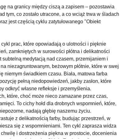
gę na granicy między ciszą a zapisem – pozostawia
nad tym, co zostało utracone, a co wciąż trwa w śladach
Obraz jest częścią cyklu zatytułowanego "Obiekt
 cykl prac, które opowiadają o ulotności i pięknie
ń, zamkniętych w surowości płótna i delikatności
st subtelną medytacją nad czasem, przemijaniem i
 na niezagruntowanym, beżowym płótnie, które w swej
się niemym świadkiem czasu. Biała, matowa farba
pozycję pełną niedopowiedzeń, jakby zasłon, które
y odkryć własne refleksje i przemyślenia.
ch, które, choć może nieco zamazane przez czas,
amięci. To cichy hołd dla drobnych wspomnień, które,
niepozorne, nadają głębię naszemu życiu.
astuje z delikatnością farby, budując przestrzeń, w
miesza się z wspomnieniami. Ten cykl zaprasza widza
 chwilę i dostrzeżenia piękna w prostocie, docenienia