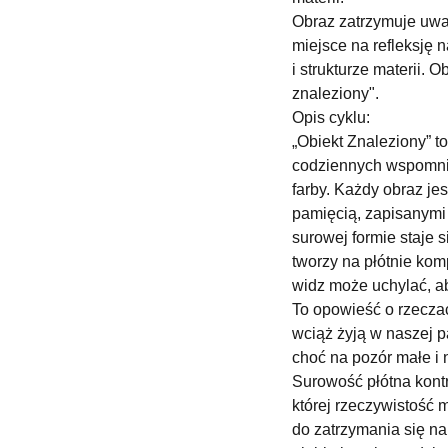
Obraz zatrzymuje uwa
miejsce na refleksję 
i strukturze materii. 
znaleziony".
Opis cyklu:
„Obiekt Znaleziony” to
codziennych wspomnie
farby. Każdy obraz je
pamięcią, zapisanymi
surowej formie staje 
tworzy na płótnie kom
widz może uchylać, ab
To opowieść o rzecza
wciąż żyją w naszej p
choć na pozór małe i 
Surowość płótna kontr
której rzeczywistość 
do zatrzymania się na