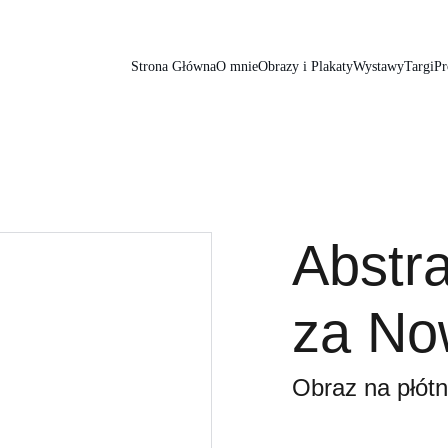
Strona Główna
O mnie
Obrazy i Plakaty
Wystawy
Targi
Pr
Abstr
za No
Obraz na płótn