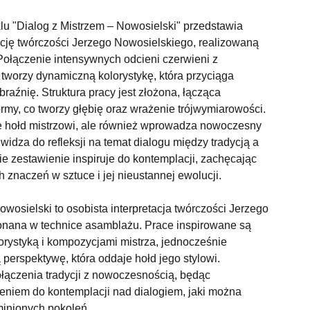
klu "Dialog z Mistrzem – Nowosielski" przedstawia
ację twórczości Jerzego Nowosielskiego, realizowaną
Połączenie intensywnych odcieni czerwieni z
tworzy dynamiczną kolorystykę, która przyciąga
aźnię. Struktura pracy jest złożona, łącząca
formy, co tworzy głębię oraz wrażenie trójwymiarowości.
je hołd mistrzowi, ale również wprowadza nowoczesny
widza do refleksji na temat dialogu między tradycją a
e zestawienie inspiruje do kontemplacji, zachęcając
znaczeń w sztuce i jej nieustannej ewolucji.
owosielski to osobista interpretacja twórczości Jerzego
nana w technice asamblażu. Prace inspirowane są
orystyką i kompozycjami mistrza, jednocześnie
erspektywę, która oddaje hołd jego stylowi.
łączenia tradycji z nowoczesnością, będąc
eniem do kontemplacji nad dialogiem, jaki można
minionych pokoleń.