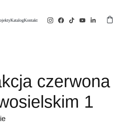
ojekty
Katalog
Kontakt
akcja czerwona
wosielskim 1
ie