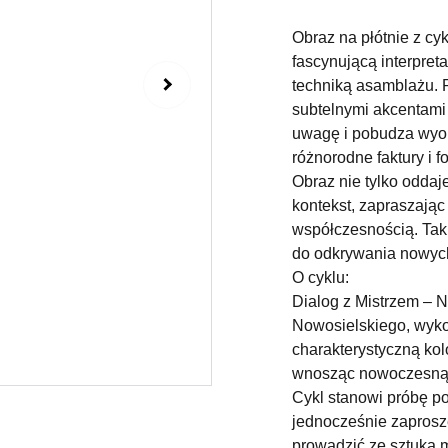
Obraz na płótnie z cy
fascynującą interpret
techniką asamblażu. 
subtelnymi akcentami 
uwagę i pobudza wyobr
różnorodne faktury i 
Obraz nie tylko odda
kontekst, zapraszając 
współczesnością. Taki
do odkrywania nowych 
O cyklu:
Dialog z Mistrzem – N
Nowosielskiego, wyko
charakterystyczną kol
wnosząc nowoczesną p
Cykl stanowi próbę po
jednocześnie zaprosz
prowadzić ze sztuką 