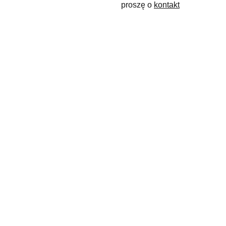
proszę o
kontakt
maslyk.rena
+48 
ta@gmail.c
880 
om
900 050