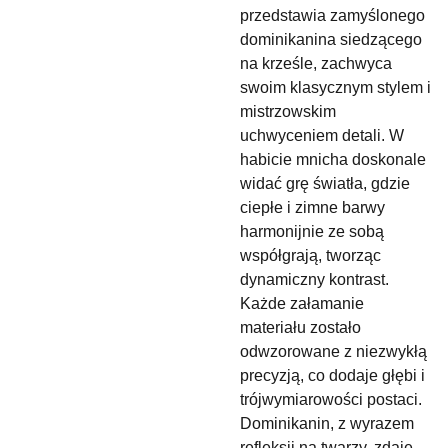
przedstawia zamyślonego
dominikanina siedzącego
na krześle, zachwyca
swoim klasycznym stylem i
mistrzowskim
uchwyceniem detali. W
habicie mnicha doskonale
widać grę światła, gdzie
ciepłe i zimne barwy
harmonijnie ze sobą
współgrają, tworząc
dynamiczny kontrast.
Każde załamanie
materiału zostało
odwzorowane z niezwykłą
precyzją, co dodaje głębi i
trójwymiarowości postaci.
Dominikanin, z wyrazem
refleksji na twarzy, zdaje