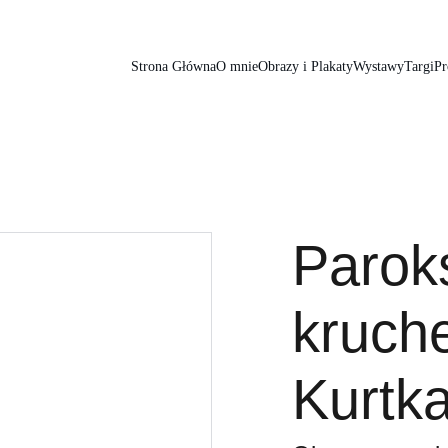
Strona Główna
O mnie
Obrazy i Plakaty
Wystawy
Targi
Pr
Parok
kruche
Kurtk