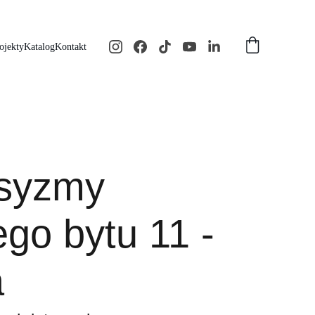
ojekty
Katalog
Kontakt
syzmy
go bytu 11 -
a