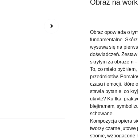
Obraz na work
Obraz opowiada o tym
fundamentalne. Skórza
wysuwa się na pierwsz
doświadczeń. Zestawi
skrytym za obrazem – 
To, co miało być tłem
przedmiotów. Pomalow
czasu i emocji, które 
stawia pytanie: co kry
ukryte? Kurtka, prakt
blejtramem, symbolizu
schowane.
Kompozycja opiera się
tworzy czarne jutowe
stronie, wzbogacone n