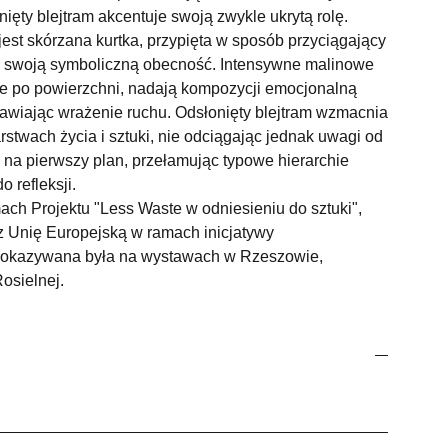
ięty blejtram akcentuje swoją zwykle ukrytą rolę.
st skórzana kurtka, przypięta w sposób przyciągający
 swoją symboliczną obecność. Intensywne malinowe
ące po powierzchni, nadają kompozycji emocjonalną
rawiając wrażenie ruchu. Odsłonięty blejtram wzmacnia
rstwach życia i sztuki, nie odciągając jednak uwagi od
ię na pierwszy plan, przełamując typowe hierarchie
o refleksji.
ch Projektu "Less Waste w odniesieniu do sztuki",
 Unię Europejską w ramach inicjatywy
pokazywana była na wystawach w Rzeszowie,
Rosielnej.