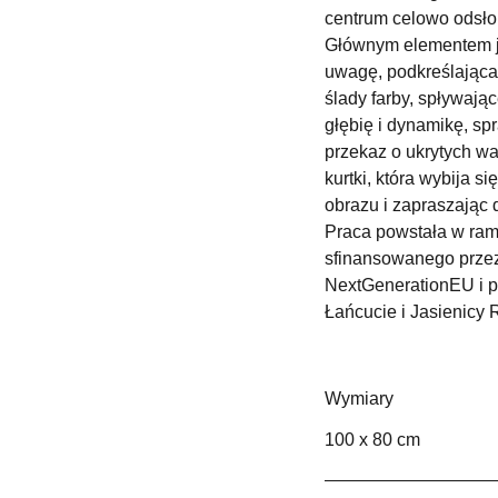
centrum celowo odsłon
Głównym elementem je
uwagę, podkreślająca
ślady farby, spływaj
głębię i dynamikę, sp
przekaz o ukrytych wa
kurtki, która wybija s
obrazu i zapraszając d
Praca powstała w rama
sfinansowanego przez
NextGenerationEU i 
Łańcucie i Jasienicy 
Wymiary
100 x 80 cm