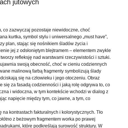
ach jutowych
, co zazwyczaj pozostaje niewidoczne, choć
na kurtka, symbol stylu i uniwersalnego „must have”,
y plan, stając się nośnikiem śladów życia i
enie jej z odsłoniętym blejtramem – elementem zwykle
tworzy refleksję nad warstwami rzeczywistości i sztuki.
, ujawnia swoją obecność, choć w cieniu codziennych
ane malinową farbą fragmenty symbolizują ślady
odciskają się na człowieku i jego otoczeniu. Obraz
je się za fasadą codzienności i jaką rolę odgrywa to, co
yczna i widoczna, w tym kontekście wchodzi w dialog z
jąc napięcie między tym, co jawne, a tym, co
 na kontrastach fakturalnych i kolorystycznych. Tło
 płótno z beżowym fragmentem worka po prawej
adrukami, które podkreślają surowość struktury. W