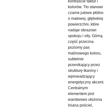
kontraście faktur i
kolorów. Tło stanowi
czarne jutowe płótno
o matowej, głębokiej
powierzchni, które
nadaje obrazowi
spokoju i siły. Górną
część przecina
poziomy pas
malinowego koloru,
subtelnie
przenikający przez
strukturę tkaniny i
wprowadzający
energetyczny akcent.
Centralnym
elementem jest
warstwowo ułożona
lniana pościel,