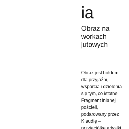
ia
Obraz na
workach
jutowych
Obraz jest hołdem
dla przyjaźni,
wsparcia i dzielenia
się tym, co istotne.
Fragment lnianej
pościeli,
podarowany przez
Klaudię –
przyjaciółkę artystki