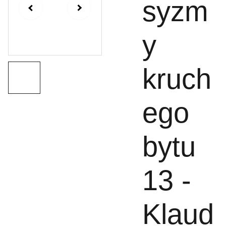
syzm
y
kruch
ego
bytu
13 -
Klaud