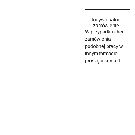
Indywidualne
zamówienie
W przypadku chęci
zamówienia
podobnej pracy w
innym formacie -
proszę o
kontakt
maslyk.rena
+48 
ta@gmail.c
880 