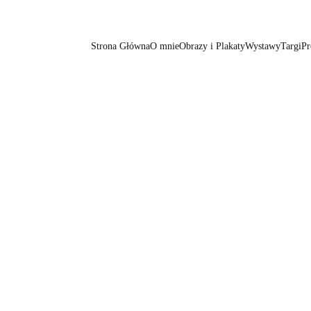
Strona Główna
O mnie
Obrazy i Plakaty
Wystawy
Targi
Pr