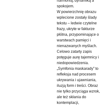
harmonią, dynamiką a
spokojem.
W powierzchnię obrazu
wplecione zostały ślady
tekstu – ledwie czytelne
frazy, ukryte w fakturze
płótna, przypominające o
warstwach pamięci i
nienazwanych myślach.
Celowo zatarty zapis
potęguje aurę tajemnicy i
niedopowiedzenia.
„Symfonia maskarady” to
refleksja nad procesem
ukrywania i ujawniania,
iluzją form i treści. Obraz
nie tylko przyciąga wzrok,
ale też skłania do
kontemplacji,