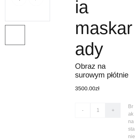
ia
maskar
ady
Obraz na
surowym płótnie
3500.00zł
Br
-
+
ak
na
sta
nie