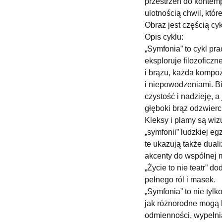
przestrzeń do kontempl
ulotnością chwil, któr
Obraz jest częścią cy
Opis cyklu:
„Symfonia” to cykl pr
eksploruje filozoficzn
i brązu, każda kompoz
i niepowodzeniami. Bi
czystość i nadzieję, 
głęboki brąz odzwierc
Kleksy i plamy są wi
„symfonii” ludzkiej eg
te ukazują także dual
akcenty do wspólnej m
„Życie to nie teatr” d
pełnego ról i masek.
„Symfonia” to nie tylko
jak różnorodne mogą 
odmienności, wypełni