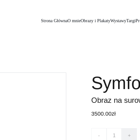
Strona Główna
O mnie
Obrazy i Plakaty
Wystawy
Targi
Pr
Symfo
Obraz na suro
3500.00zł
-
+