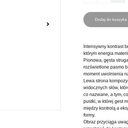
Dodaj do koszyka
Intensywny kontrast b
którym energia materi
Pionowa, gęsta struga
rozświetlone pasmo bie
moment uwolnienia na
Lewa strona kompozyc
widocznych słów, które
co nazwane, a tym, c
pustki, w której gest 
między kontrolą a ek
formy.
Obraz przyciąga uwag