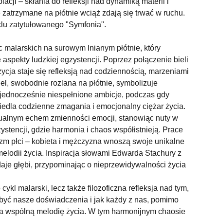
acji – skłania do refleksji nad dynamiką materii i
e zatrzymane na płótnie wciąż zdają się trwać w ruchu.
klu zatytułowanego "Symfonia".
ac malarskich na surowym lnianym płótnie, który
e aspekty ludzkiej egzystencji. Poprzez połączenie bieli
ycja staje się refleksją nad codziennością, marzeniami
el, swobodnie rozlana na płótnie, symbolizuje
a jednocześnie niespełnione ambicje, podczas gdy
iedla codzienne zmagania i emocjonalny ciężar życia.
zualnym echem zmienności emocji, stanowiąc nuty w
zystencji, gdzie harmonia i chaos współistnieją. Prace
izm płci – kobieta i mężczyzna wnoszą swoje unikalne
elodii życia. Inspiracja słowami Edwarda Stachury z
odaje głębi, przypominając o nieprzewidywalności życia
 cykl malarski, lecz także filozoficzna refleksja nad tym,
być nasze doświadczenia i jak każdy z nas, pomimo
a wspólną melodię życia. W tym harmonijnym chaosie