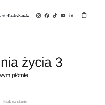
ojekty
Katalog
Kontakt
nia życia 3
wym płótnie
Brak na stanie