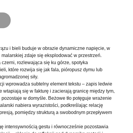
rązu i bieli buduje w obrazie dynamiczne napięcie, w
i malarskiej zdaje się eksplodować w przestrzeń.
 czerni, rozlewająca się ku górze, spotyka
li, które rozwija się jak fala, pióropusz dymu lub
gromadzonej siły.
ji wprowadza subtelny element tekstu – zapis ledwie
 wtapiają się w fakturę i zacierają granicę między tym,
o pozostaje w domyśle. Beżowe tło potęguje wrażenie
malarski nabiera wyrazistości, podkreślając relację
spresją, pomiędzy strukturą a swobodnym przepływem
ę intensywnością gestu i równocześnie pozostawia