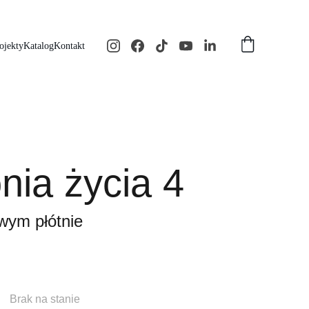
ojekty
Katalog
Kontakt
nia życia 4
wym płótnie
Brak na stanie