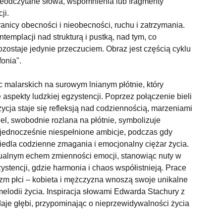
nieodczytane słowa, wspomnienia lub fragmenty
ji.
anicy obecności i nieobecności, ruchu i zatrzymania.
templacji nad strukturą i pustką, nad tym, co
pozostaje jedynie przeczuciem. Obraz jest częścią cyklu
onia".
ac malarskich na surowym lnianym płótnie, który
e aspekty ludzkiej egzystencji. Poprzez połączenie bieli
ycja staje się refleksją nad codziennością, marzeniami
el, swobodnie rozlana na płótnie, symbolizuje
a jednocześnie niespełnione ambicje, podczas gdy
iedla codzienne zmagania i emocjonalny ciężar życia.
zualnym echem zmienności emocji, stanowiąc nuty w
zystencji, gdzie harmonia i chaos współistnieją. Prace
izm płci – kobieta i mężczyzna wnoszą swoje unikalne
elodii życia. Inspiracja słowami Edwarda Stachury z
odaje głębi, przypominając o nieprzewidywalności życia