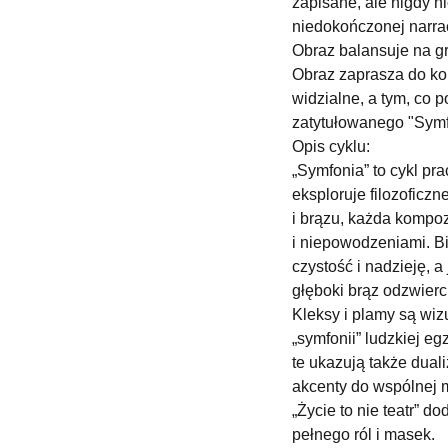
zapisane, ale nigdy 
niedokończonej narrac
Obraz balansuje na gr
Obraz zaprasza do kon
widzialne, a tym, co 
zatytułowanego "Symf
Opis cyklu:
„Symfonia” to cykl pr
eksploruje filozoficzn
i brązu, każda kompoz
i niepowodzeniami. Bi
czystość i nadzieję, 
głęboki brąz odzwierc
Kleksy i plamy są wi
„symfonii” ludzkiej eg
te ukazują także dual
akcenty do wspólnej m
„Życie to nie teatr” d
pełnego ról i masek.