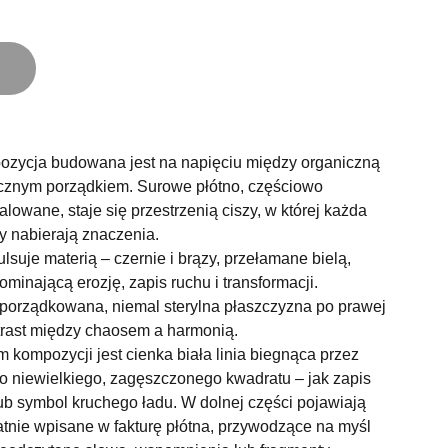
ozycja budowana jest na napięciu między organiczną
cznym porządkiem. Surowe płótno, częściowo
owane, staje się przestrzenią ciszy, w której każda
rby nabierają znaczenia.
lsuje materią – czernie i brązy, przełamane bielą,
ominającą erozję, zapis ruchu i transformacji.
uporządkowana, niemal sterylna płaszczyzna po prawej
ntrast między chaosem a harmonią.
kompozycji jest cienka biała linia biegnąca przez
o niewielkiego, zagęszczonego kwadratu – jak zapis
 lub symbol kruchego ładu. W dolnej części pojawiają
ikatnie wpisane w fakturę płótna, przywodzące na myśl