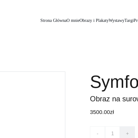
Strona Główna
O mnie
Obrazy i Plakaty
Wystawy
Targi
Pr
Symfo
Obraz na suro
3500.00zł
-
+