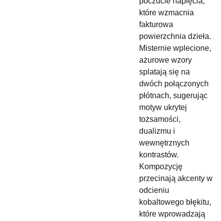
poczucie napięcia,
które wzmacnia
fakturowa
powierzchnia dzieła.
Misternie wplecione,
ażurowe wzory
splatają się na
dwóch połączonych
płótnach, sugerując
motyw ukrytej
tożsamości,
dualizmu i
wewnętrznych
kontrastów.
Kompozycję
przecinają akcenty w
odcieniu
kobaltowego błękitu,
które wprowadzają